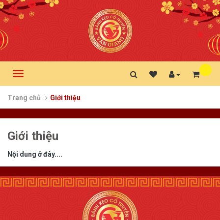
Danh
Toggle
sách
navigation
mong
Trang chủ
Giới thiệu
muốn
Giới thiệu
Nội dung ở đây....