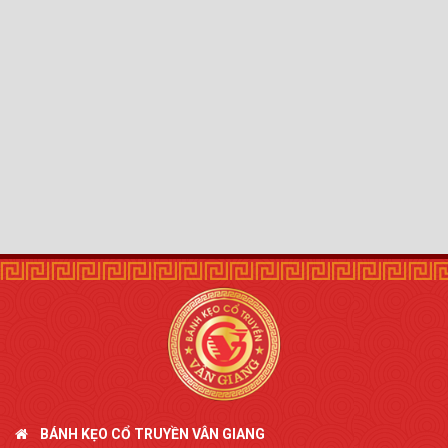
BÁNH KẸO CỔ TRUYỀN VÂN GIANG